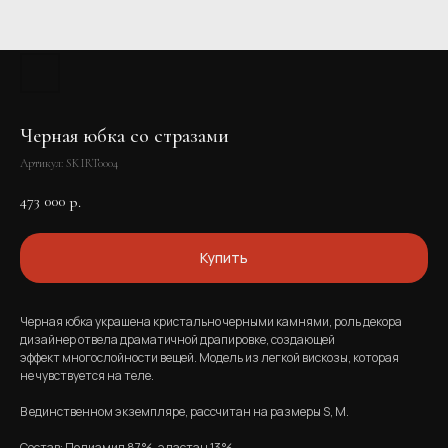
Черная юбка со стразами
Артикул:
SKIRT0004
473 000
р.
Купить
Черная юбка украшена кристально черными камнями, роль декора
дизайнер отвела драматичной драпировке, создающей
эффект многослойности вещей. Модель из легкой вискозы, которая
не чувствуется на теле.
В единственном экземпляре, рассчитан на размеры S, M.​
Состав: Полиамид 87%, эластан 13%​