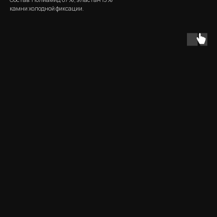
камни холодной фиксации.
ERROR:Not found category