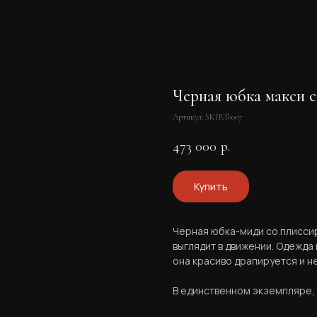
Черная юбка макси 
Артикул:
SKIRT0007
473 000
р.
Купить
Черная юбка-миди со плисси
выглядит в движении. Одежда 
она красиво драпируется и не
В единственном экземпляре, р