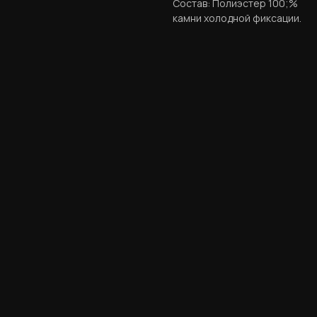
Состав: Полиэстер 100;%​
камни холодной фиксации.
ERROR:Not found category