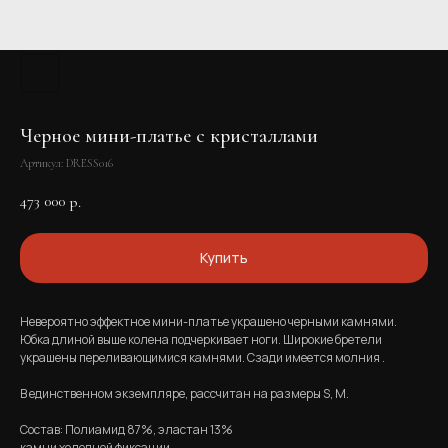
Черное мини-платье с кристаллами
Артикул:
DRESS016
473 000
р.
Купить
Невероятно эффектное мини-платье украшено черными камнями.
Юбка длиной выше колена подчеркивает ноги. Широкие бретели
украшены переливающимися камнями. Сзади имеется молния .
В единственном экземпляре, рассчитан на размеры S, M.​
Состав: Полиамид 87%, эластан 13%​
камни холодной фиксации.