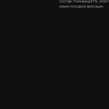
Состав: Полиамид 87%, эласт
камни холодной фиксации.
ERROR:Not found category