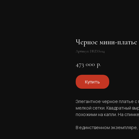
Черное мини-платье
Артикул:
DRESS014
473 000
р.
Купить
Элегантное черное платье с
мелкой сетки. Квадратный в
похожими на капли. На спинке
В единственном экземпляре, р