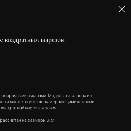
 с квадратным вырезом
 прозрачными рукавами. Модель выполнена из
ырез и манжеты украшены мерцающими камнями,
 квадратный вырез и молния .
ассчитан на размеры S, M.​