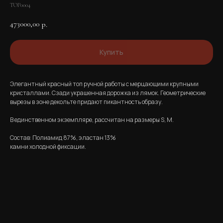
TOP0004
473000,00
р.
Купить
Элегантный красный топ ручной работы с мерцающими крупными
кристаллами. Сзади украшенная дорожка из лямок. Геометрические
вырезы в зоне декольте придают пикантность образу.
В единственном экземпляре, рассчитан на размеры S, M.​
Состав: Полиамид 87%, эластан 13%​
камни холодной фиксации.